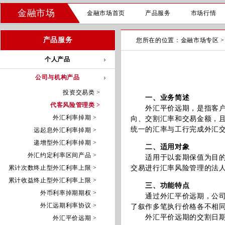
金融市场
金融市场首页
产品服务
市场行情
产品服务
您所在的位置：
金融市场专区
个人产品
公司与机构产品
投资交易类 >
一、业务简述
代客风险管理类 >
外汇平价远期，是指客户与
外汇利率掉期 >
向、交割汇率和交易金额，
统一的汇率与工行完成外汇
远起息外汇利率掉期 >
递增型外汇利率掉期 >
二、适用对象
外汇约定利率区间产品 >
适用于以套期保值为目的、
累计次数终止型外汇利率上限 >
交易进行汇率风险管理的法
累计收益终止型外汇利率上限 >
三、功能特点
外币利率掉期期权 >
通过外汇平价远期，公司可
外汇远期利率协议 >
了叙作多笔执行价格各不相
外汇平价远期的交割日期和
外汇平价远期 >