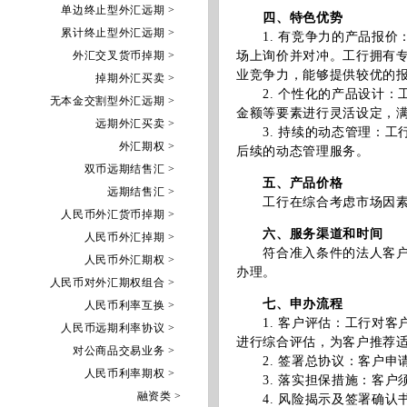
单边终止型外汇远期 >
四、特色优势
累计终止型外汇远期 >
1. 有竞争力的产品报价
外汇交叉货币掉期 >
场上询价并对冲。工行拥有
业竞争力，能够提供较优的
掉期外汇买卖 >
2. 个性化的产品设计：
无本金交割型外汇远期 >
金额等要素进行灵活设定，
远期外汇买卖 >
3. 持续的动态管理：工
外汇期权 >
后续的动态管理服务。
双币远期结售汇 >
五、产品价格
远期结售汇 >
工行在综合考虑市场因素后
人民币外汇货币掉期 >
六、服务渠道和时间
人民币外汇掉期 >
符合准入条件的法人客户可
人民币外汇期权 >
办理。
人民币对外汇期权组合 >
七、申办流程
人民币利率互换 >
1. 客户评估：工行对客
人民币远期利率协议 >
进行综合评估，为客户推荐
对公商品交易业务 >
2. 签署总协议：客户申
人民币利率期权 >
3. 落实担保措施：客户
融资类 >
4. 风险揭示及签署确认